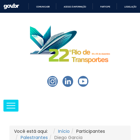
COMUNICA BR
ACESSO À INFORMAÇÃO
PARTICIPE
LEGISLAÇÃO
IR
PARA
O
CONTEÚDO
Você está aqui:
Início
Participantes
Palestrantes
Diego Garcia